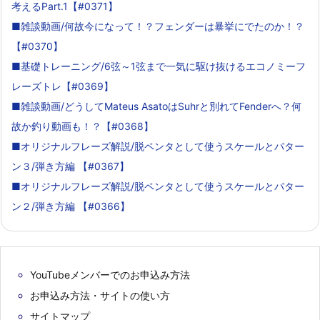
考えるPart.1【#0371】
■雑談動画/何故今になって！？フェンダーは暴挙にでたのか！？
【#0370】
■基礎トレーニング/6弦～1弦まで一気に駆け抜けるエコノミーフ
レーズトレ【#0369】
■雑談動画/どうしてMateus AsatoはSuhrと別れてFenderへ？何
故か釣り動画も！？【#0368】
■オリジナルフレーズ解説/脱ペンタとして使うスケールとパター
ン３/弾き方編 【#0367】
■オリジナルフレーズ解説/脱ペンタとして使うスケールとパター
ン２/弾き方編 【#0366】
YouTubeメンバーでのお申込み方法
お申込み方法・サイトの使い方
サイトマップ