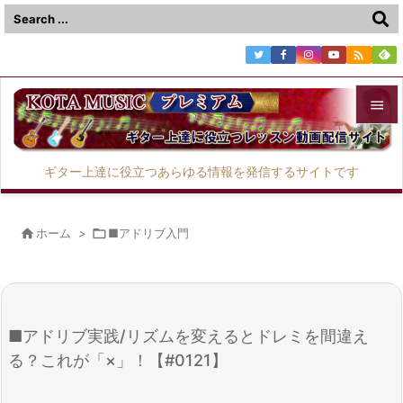



メニュ
ギター上達に役立つあらゆる情報を発信するサイトです

サイド


ホーム
>

■アドリブ入門
前へ

次へ

■アドリブ実践/リズムを変えるとドレミを間違え
検索
る？これが「×」！【#0121】