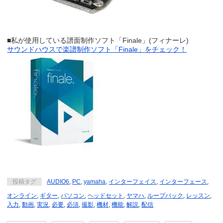
■私が使用している譜面制作ソフト「Finale」(フィナーレ)
サウンドハウスで楽譜制作ソフト「Finale」をチェック！
投稿タグ
AUDIO6
,
PC
,
yamaha
,
インターフェイス
,
インターフェース
,
オンライン
,
ギター
,
パソコン
,
ヘッドセット
,
ヤマハ
,
ループバック
,
レッスン
,
入力
,
動画
,
実況
,
必要
,
必須
,
撮影
,
機材
,
機能
,
解説
,
配信