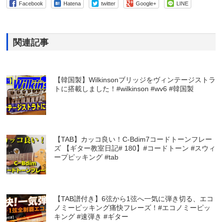
Facebook
Hatena
twitter
Google+
LINE
関連記事
【韓国製】Wilkinsonブリッジをヴィンテージストラ
トに搭載しました！#wilkinson #wv6 #韓国製
【TAB】カッコ良い！C-Bdim7コードトーンフレー
ズ 【ギター教室日記# 180】#コードトーン #スウィ
ープピッキング #tab
【TAB譜付き】6弦から1弦へ一気に弾き切る、エコ
ノミーピッキング痛快フレーズ！#エコノミーピッ
キング #速弾き #ギター