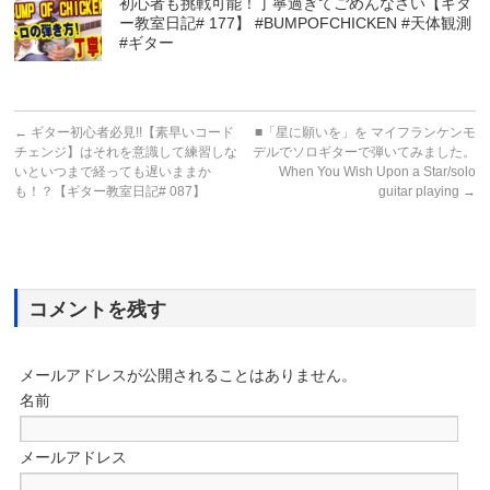
初心者も挑戦可能！丁寧過ぎてごめんなさい【ギタ
ー教室日記# 177】 #BUMPOFCHICKEN #天体観測
#ギター
←
ギター初心者必見!!【素早いコード
■「星に願いを」を マイフランケンモ
チェンジ】はそれを意識して練習しな
デルでソロギターで弾いてみました。
いといつまで経っても遅いままか
When You Wish Upon a Star/solo
も！？【ギター教室日記# 087】
guitar playing
→
コメントを残す
メールアドレスが公開されることはありません。
名前
メールアドレス