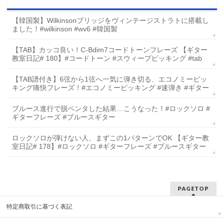
【韓国製】Wilkinsonブリッジをヴィンテージストラトに搭載し
ました！#wilkinson #wv6 #韓国製
【TAB】カッコ良い！C-Bdim7コードトーンフレーズ 【ギター
教室日記# 180】#コードトーン #スウィープピッキング #tab
【TAB譜付き】6弦から1弦へ一気に弾き切る、エコノミーピッ
キング痛快フレーズ！#エコノミーピッキング #速弾き #ギター
ブルース進行で脱ペンタした結果…こうなった！#ロックソロ #
ギターフレーズ #ブルースギター
ロックソロが弾けない人、まずこの1パターンでOK 【ギター教
室日記# 178】#ロックソロ #ギターフレーズ #ブルースギター
PAGETOP
特定商取引に基づく表記