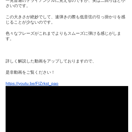
一見普通のトライアングルに見えるのですが、実は二回りほど小
さいのです。
この大きさが絶妙でして、速弾きの際も低音弦の引っ掛かりを感
じることが少ないのです。
色々なフレーズがこれまでよりもスムーズに弾ける感じがしま
す。
詳しく解説した動画をアップしておりますので、
是非動画をご覧ください！
https://youtu.be/FIZrkst_pao