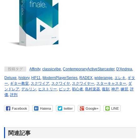
投稿タグ
Affinity
,
classicvibe
,
ContemporaryActiveStarcaster
,
D'Andrea
,
Deluxe
,
history
,
HP11
,
ModernPlayerSeries
,
RADEX
,
widerange
,
エレキ
,
ギタ
ー
,
ギター教室
,
スクワイア
,
スクワイヤ
,
スクワイヤー
,
スターキャスター
,
ダ
ンドレア
,
デルリン
,
ヒストリー
,
ピック
,
初心者
,
島村楽器
,
復刻
,
神戸
,
練習
,
評
価
,
評判
Facebook
Hatena
twitter
Google+
LINE
関連記事