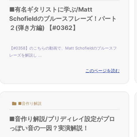
■有名ギタリストに学ぶ/Matt
Schofieldのブルースフレーズ！パート
２(弾き方編) 【#0362】
【#0358】のこちらの動画で、Matt Schofieldのブルースフ
レーズを解説し ...
このページを読む

■音作り解説
■音作り解説/プリディレイ設定がプロ
っぽい音の一因？実演解説！