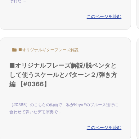
それだ ...
このページを読む

■オリジナルギターフレーズ解説
■オリジナルフレーズ解説/脱ペンタと
して使うスケールとパターン２/弾き方
編 【#0366】
【#0365】のこちらの動画で、私がKey=Eのブルース進行に
合わせて弾いたデモ演奏で ...
このページを読む