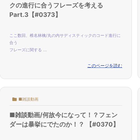
クの進行に合うフレーズを考える
Part.3【#0373】
ここ数回、椎名林檎/丸の内サディスティックのコード進行に
合う
フレーズに関する ...
このページを読む

■雑談動画
■雑談動画/何故今になって！？フェン
ダーは暴挙にでたのか！？ 【#0370】