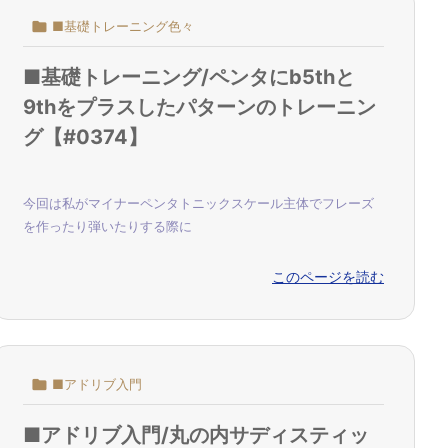

■基礎トレーニング色々
■基礎トレーニング/ペンタにb5thと
9thをプラスしたパターンのトレーニン
グ【#0374】
今回は私がマイナーペンタトニックスケール主体でフレーズ
を作ったり弾いたりする際に
このページを読む

■アドリブ入門
■アドリブ入門/丸の内サディスティッ