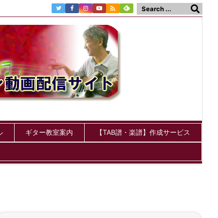

ル
ギター教室案内
【TAB譜・楽譜】作成サービス