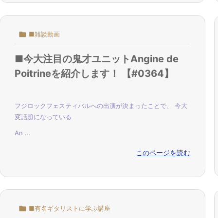

■雑談動画
■今大注目の鬼才ユニットAngine de
Poitrineを紹介します！ 【#0364】
フジロックフェスティバルへの出演が決まったことで、 今大
変話題になっている
An ...
このページを読む

■有名ギタリストに学ぶ講座