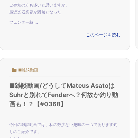
ご存知の方も多いと思いますが、
最近楽器業界が騒然となった
フェンダー裁 ...
このページを読む

■雑談動画
■雑談動画/どうしてMateus Asatoは
Suhrと別れてFenderへ？何故か釣り動
画も！？【#0368】
今回の雑談動画では、私の数少ない趣味の一つであります釣
りのご紹介です。