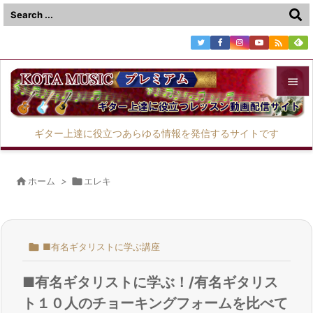



メニュ
ギター上達に役立つあらゆる情報を発信するサイトです

サイド


ホーム
>

エレキ
前へ

次へ

■有名ギタリストに学ぶ講座

検索
■有名ギタリストに学ぶ！/有名ギタリス
ト１０人のチョーキングフォームを比べて