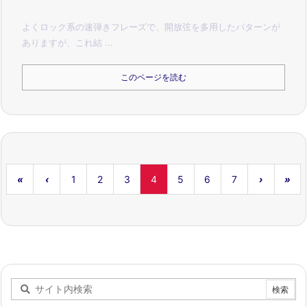
よくロック系の速弾きフレーズで、開放弦を多用したパターンが
ありますが、
これ結 ...
このページを読む
«
‹
1
2
3
4
5
6
7
›
»