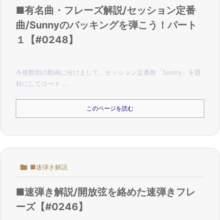
■有名曲・フレーズ解説/セッション定番
曲/Sunnyのバッキングを弾こう！パート
１【#0248】
今後数回の動画に分けまして、セッション定番曲「Sunny」を題
材にして
コード ...
このページを読む

■速弾き解説
■速弾き解説/開放弦を絡めた速弾きフレ
ーズ【#0246】