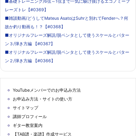
■基礎トレーニング/6弦～1弦まで一気に駆け抜けるエコノミーフ
レーズトレ【#0369】
■雑談動画/どうしてMateus AsatoはSuhrと別れてFenderへ？何
故か釣り動画も！？【#0368】
■オリジナルフレーズ解説/脱ペンタとして使うスケールとパター
ン３/弾き方編 【#0367】
■オリジナルフレーズ解説/脱ペンタとして使うスケールとパター
ン２/弾き方編 【#0366】
YouTubeメンバーでのお申込み方法
お申込み方法・サイトの使い方
サイトマップ
講師プロフィール
ギター教室案内
【TAB譜・楽譜】作成サービス