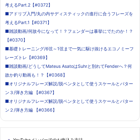
考えるPart.2【#0372】
■アドリブ入門/丸の内サディスティックの進行に合うフレーズを
考えるPart.1【#0371】
■雑談動画/何故今になって！？フェンダーは暴挙にでたのか！？
【#0370】
■基礎トレーニング/6弦～1弦まで一気に駆け抜けるエコノミーフ
レーズトレ【#0369】
■雑談動画/どうしてMateus AsatoはSuhrと別れてFenderへ？何
故か釣り動画も！？【#0368】
■オリジナルフレーズ解説/脱ペンタとして使うスケールとパター
ン３/弾き方編 【#0367】
■オリジナルフレーズ解説/脱ペンタとして使うスケールとパター
ン２/弾き方編 【#0366】
YouTubeメンバーでのお申込み方法