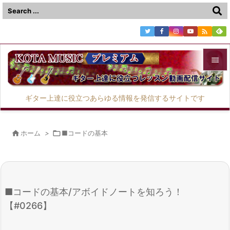



メニュ
ギター上達に役立つあらゆる情報を発信するサイトです

サイド


ホーム
>

■コードの基本
前へ

次へ

■コードの基本/アボイドノートを知ろう！
検索
【#0266】