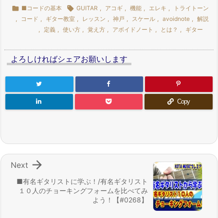

■コードの基本

GUITAR
,
アコギ
,
機能
,
エレキ
,
トライトーン
,
コード
,
ギター教室
,
レッスン
,
神戸
,
スケール
,
avoidnote
,
解説
,
定義
,
使い方
,
覚え方
,
アボイドノート
,
とは？
,
ギター
よろしければシェアお願いします
Copy

Next
■有名ギタリストに学ぶ！/有名ギタリスト
１０人のチョーキングフォームを比べてみ
よう！【#0268】