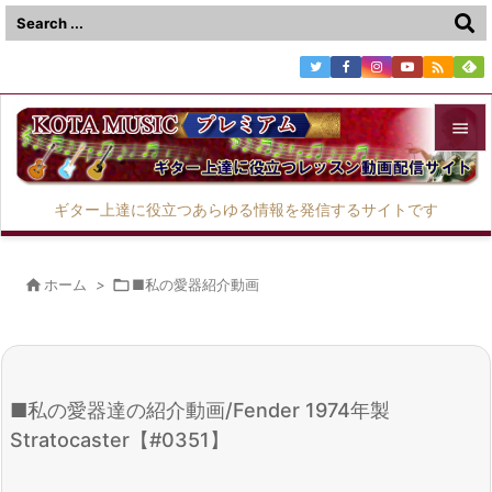



メニュ
ギター上達に役立つあらゆる情報を発信するサイトです

サイド


ホーム
>

■私の愛器紹介動画
前へ

次へ

■私の愛器達の紹介動画/Fender 1974年製
検索
Stratocaster【#0351】