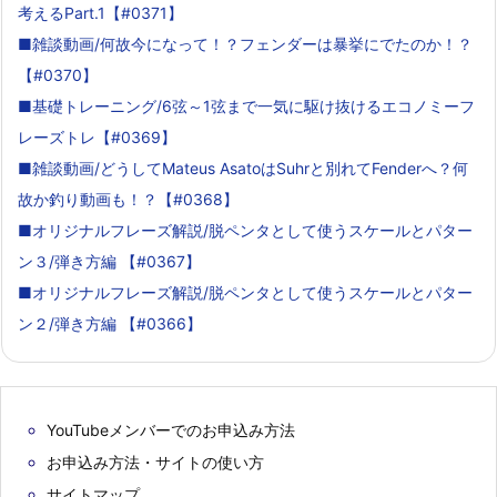
考えるPart.1【#0371】
■雑談動画/何故今になって！？フェンダーは暴挙にでたのか！？
【#0370】
■基礎トレーニング/6弦～1弦まで一気に駆け抜けるエコノミーフ
レーズトレ【#0369】
■雑談動画/どうしてMateus AsatoはSuhrと別れてFenderへ？何
故か釣り動画も！？【#0368】
■オリジナルフレーズ解説/脱ペンタとして使うスケールとパター
ン３/弾き方編 【#0367】
■オリジナルフレーズ解説/脱ペンタとして使うスケールとパター
ン２/弾き方編 【#0366】
YouTubeメンバーでのお申込み方法
お申込み方法・サイトの使い方
サイトマップ