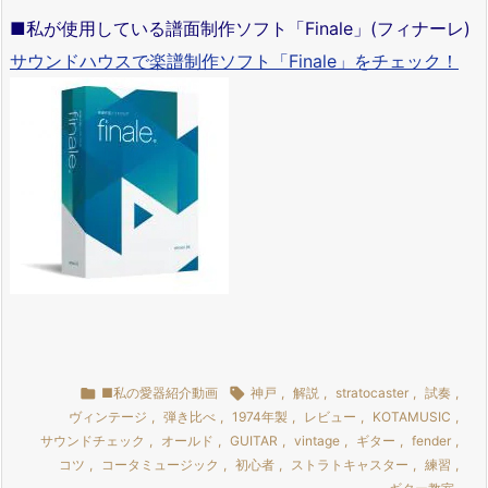
■私が使用している譜面制作ソフト「Finale」(フィナーレ)
サウンドハウスで楽譜制作ソフト「Finale」をチェック！

■私の愛器紹介動画

神戸
,
解説
,
stratocaster
,
試奏
,
ヴィンテージ
,
弾き比べ
,
1974年製
,
レビュー
,
KOTAMUSIC
,
サウンドチェック
,
オールド
,
GUITAR
,
vintage
,
ギター
,
fender
,
コツ
,
コータミュージック
,
初心者
,
ストラトキャスター
,
練習
,