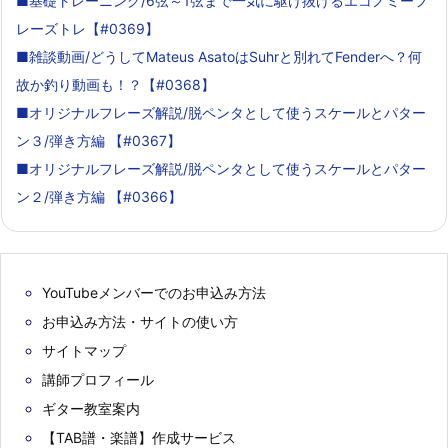
■基礎トレーニング/6弦～1弦まで一気に駆け抜けるエコノミーフ
レーズトレ【#0369】
■雑談動画/どうしてMateus AsatoはSuhrと別れてFenderへ？何
故か釣り動画も！？【#0368】
■オリジナルフレーズ解説/脱ペンタとして使うスケールとパター
ン３/弾き方編 【#0367】
■オリジナルフレーズ解説/脱ペンタとして使うスケールとパター
ン２/弾き方編 【#0366】
YouTubeメンバーでのお申込み方法
お申込み方法・サイトの使い方
サイトマップ
講師プロフィール
ギター教室案内
【TAB譜・楽譜】作成サービス