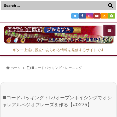



メニュ
ギター上達に役立つあらゆる情報を発信するサイトです

サイド


ホーム
>

■コードバッキングトレーニング
前へ

次へ

■コードバッキングトレ/オープンボイシングでオシ
検索
ャレアルペジオフレーズを作る【#0275】