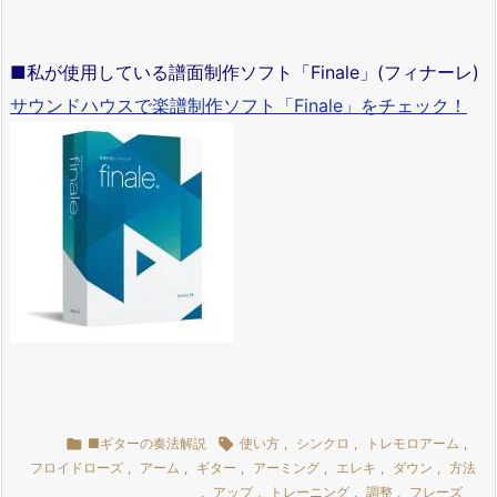
■私が使用している譜面制作ソフト「Finale」(フィナーレ)
サウンドハウスで楽譜制作ソフト「Finale」をチェック！

■ギターの奏法解説

使い方
,
シンクロ
,
トレモロアーム
,
フロイドローズ
,
アーム
,
ギター
,
アーミング
,
エレキ
,
ダウン
,
方法
,
アップ
,
トレーニング
,
調整
,
フレーズ