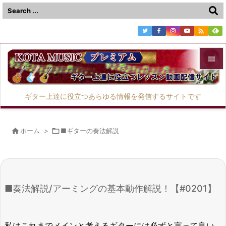



メニュ
ギター上達に役立つあらゆる情報を発信するサイトです

サイド


ホーム
>

■ギターの奏法解説
前へ

次へ

■奏法解説/アーミングの基本動作解説！【#0201】
検索
私はこれまでメインと考えるギターには必ずと言って良い