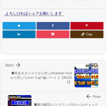
よろしければシェアお願いします
Copy

Next
■有名ギタリストから学ぶ/Robben Ford
から学ぶ"Lovin' Cup"編 パート２【#020
2】

Prev
■奏法解説/ハンマリングのレベルチェック