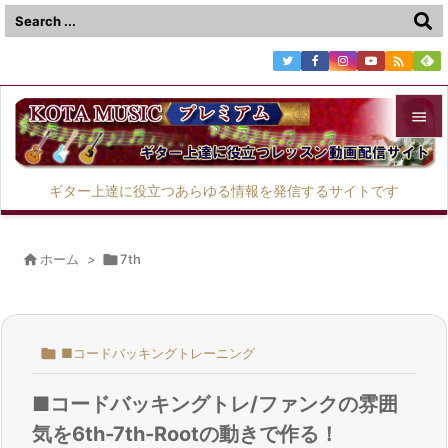



メニュ
ギター上達に役立つあらゆる情報を発信するサイトです

サイド


ホーム
>

7th
前へ

次へ

■コードバッキングトレーニング

検索
■コードバッキングトレ/ファンクの雰囲
気を6th-7th-Rootの動きで作る！