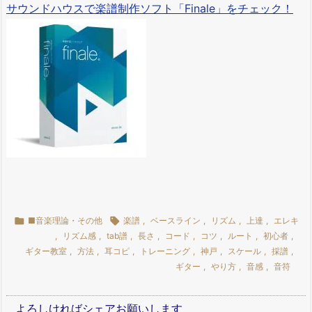
サウンドハウスで楽譜制作ソフト「Finale」をチェック！

■音楽理論・その他

楽譜
,
ベースライン
,
リズム
,
上達
,
エレキ
,
リズム感
,
tab譜
,
長さ
,
コード
,
コツ
,
ルート
,
初心者
,
ギター教室
,
方法
,
耳コピ
,
トレーニング
,
神戸
,
スケール
,
採譜
,
ギター
,
やり方
,
音感
,
音符
よろしければシェアお願いします