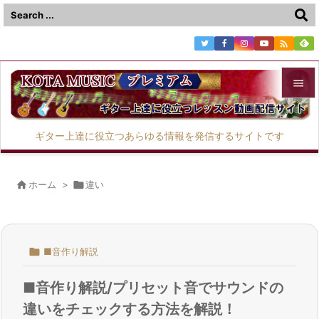



メニュ
ギター上達に役立つあらゆる情報を発信するサイトです

サイド


ホーム
>

違い
前へ

次へ

■音作り解説

検索
■音作り解説/プリセット音でサウンドの
違いをチェックする方法を解説！