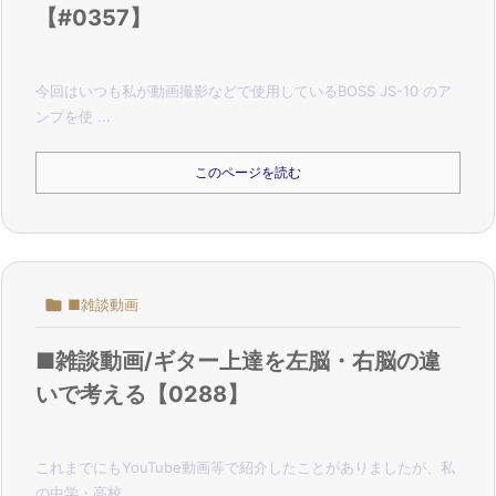
【#0357】
今回はいつも私が動画撮影などで使用している
BOSS JS-10 のア
ンプを使 ...
このページを読む

■雑談動画
■雑談動画/ギター上達を左脳・右脳の違
いで考える【0288】
これまでにもYouTube動画等で紹介したことがありましたが、
私
の中学・高校 ...